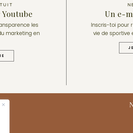
TUIT
N
r Youtube
Un e-ma
ransparence les
Inscris-toi pour 
du marketing en
vie de sportive 
J
NE